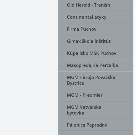
Old Herold - Trenčín
Continental atyky
Firma Púchov
Gimax škola inštitút
Kúpalisko MŠK Púchov
Mäsopredajňa Peržalka
MGM - Brojo Považská
Bystrica
MGM - Predmier
MGM Vetvárska
bytovka
Pálenica Papradno