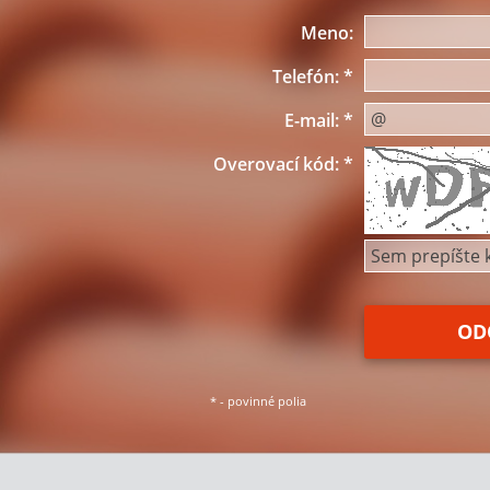
Meno:
Telefón:
*
E-mail:
*
Overovací kód:
*
*
- povinné polia