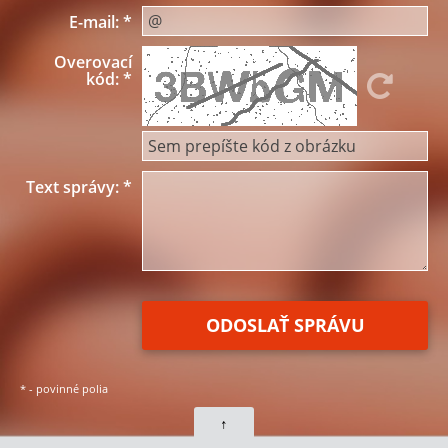
E-mail:
*
Overovací
kód:
*
Text správy:
*
*
- povinné polia
↑