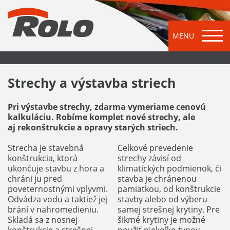
MENU
Strechy a výstavba striech
Pri výstavbe strechy, zdarma vymeriame cenovú
kalkuláciu. Robíme komplet nové strechy, ale
aj rekonštrukcie a opravy starých striech.
Strecha je stavebná
Celkové prevedenie
konštrukcia, ktorá
strechy závisí od
ukončuje stavbu z hora a
klimatických podmienok, či
chráni ju pred
stavba je chránenou
poveternostnými vplyvmi.
pamiatkou, od konštrukcie
Odvádza vodu a taktiež jej
stavby alebo od výberu
brání v nahromedieniu.
samej strešnej krytiny. Pre
Skladá sa z nosnej
šikmé krytiny je možné