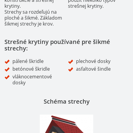
konštrukcie a strešnej
použiť niekoľko typov
krytiny.
strešnej krytiny.
Strechy sa rozdeľujú na
ploché a šikmé. Základom
šikmej strechy je krov.
Strešné krytiny používané pre šikmé
strechy:
pálené škridle
plechové dosky
betónové škridle
asfaltové šindle
vláknocementové
dosky
Schéma strechy