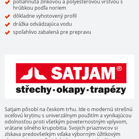
potiahnutá zinkovou a polyesterovou vrstvou s
hrúbkou podľa noriem
dôkladne vyhotovený profil
drážka odvádzajúca vodu
spoľahlivo zabalená pre prepravu
Satjam pôsobí na českom trhu. Ide o modernú strešnú
oceľovú krytinu s univerzálnym použitím a vynikajúcou
odolnosťou proti všetkým poveternostným vplyvom,
vrátane silného krupobitia. Svojich priaznivcov si
získava predovšetkým vďaka výborným úžitkovým