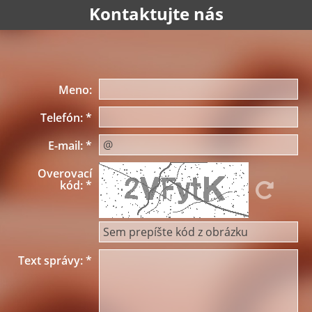
Kontaktujte nás
Meno:
Telefón:
*
E-mail:
*
Overovací
kód:
*
Text správy:
*