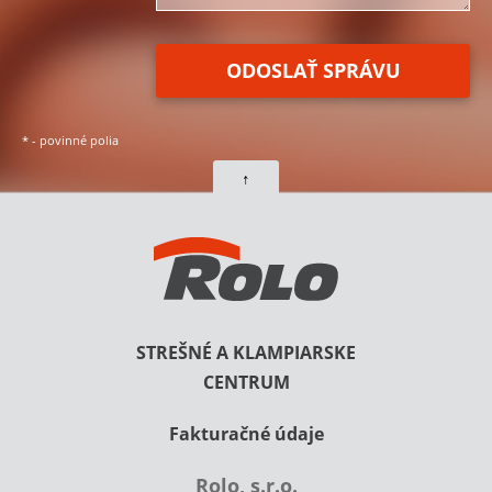
*
- povinné polia
↑
STREŠNÉ A KLAMPIARSKE
CENTRUM
Fakturačné údaje
Rolo, s.r.o.